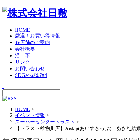
HOME
厳選！お買い得情報
各店舗のご案内
会社概要
沿 革
リンク
お問い合わせ
SDGsへの取組
HOME
>
イベント情報
>
スーパーセンタートラスト
>
【トラスト雄物川店】Aiskip(あいすきっぷ) あき